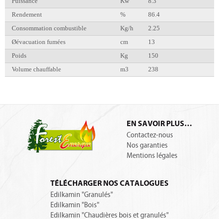
Puissance
Kw
8.3
Rendement
%
86.4
Consommation combustible
Kg/h
2.25
Øévacuation fumées
cm
13
Poids
Kg
150
Volume chauffable
m3
238
EN SAVOIR PLUS…
Contactez-nous
Nos garanties
Mentions légales
TÉLÉCHARGER NOS CATALOGUES
Edilkamin "Granulés"
Edilkamin "Bois"
Edilkamin "Chaudières bois et granulés"