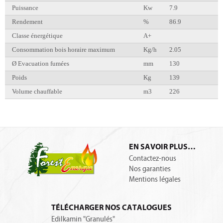
Puissance
Kw
7.9
Rendement
%
86.9
Classe énergétique
A+
Consommation bois horaire maximum
Kg/h
2.05
Ø Evacuation fumées
mm
130
Poids
Kg
139
Volume chauffable
m3
226
EN SAVOIR PLUS…
Contactez-nous
Nos garanties
Mentions légales
TÉLÉCHARGER NOS CATALOGUES
Edilkamin "Granulés"